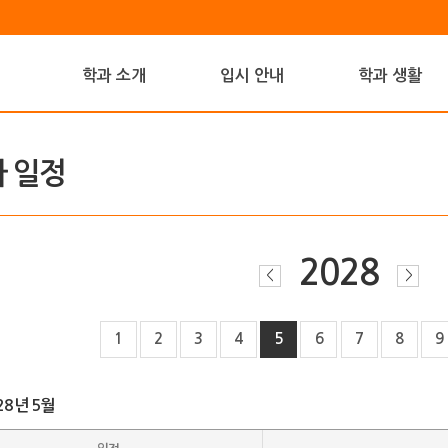
학과 소개
입시 안내
학과 생활
 일정
2028
<
>
1
2
3
4
5
6
7
8
9
28년 5월